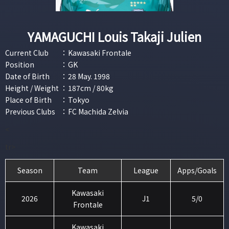
YAMAGUCHI Louis Takaji Julien
Current Club
：
Kawasaki Frontale
Position
：
GK
Date of Birth
：
28 May. 1998
Height / Weight
：
187cm / 80kg
Place of Birth
：
Tokyo
Previous Clubs
：
FC Machida Zelvia
<
tr>
Season
Team
League
Apps/Goals
Kawasaki
2026
J1
5/0
Frontale
Kawasaki