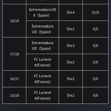
Extremadura UD
Div.4
31/0
Ⅱ（Spain）
18/19
Extremadura
Div.2
0/0
UD（Spain）
Extremadura
Div.3
0/0
UD（Spain）
17/18
FC Lorient
Div.2
0/0
Ⅱ(France)
FC Lorient
16/17
Div.2
0/0
Ⅱ(France)
FC Lorient
15/16
Div.2
0/0
Ⅱ(France)