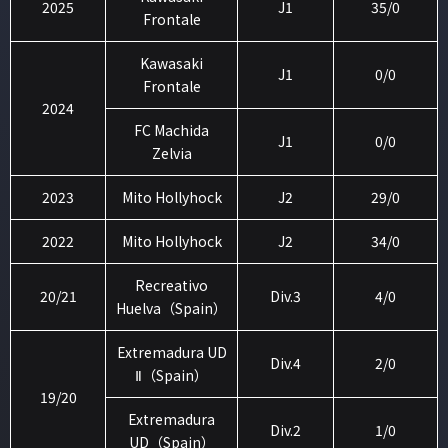
2025
J1
35/0
Frontale
Kawasaki
J1
0/0
Frontale
2024
FC Machida
J1
0/0
Zelvia
2023
Mito Hollyhock
J2
29/0
2022
Mito Hollyhock
J2
34/0
Recreativo
20/21
Div.3
4/0
Huelva（Spain）
Extremadura UD
Div.4
2/0
Ⅱ（Spain）
19/20
Extremadura
Div.2
1/0
UD（Spain）