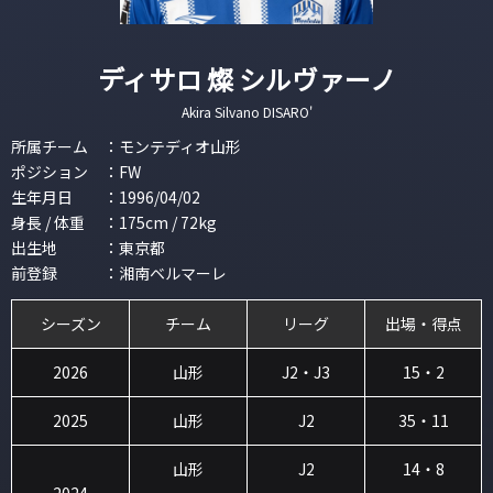
ディサロ 燦 シルヴァーノ
Akira Silvano DISARO'
所属チーム
：
モンテディオ山形
ポジション
：
FW
生年月日
：
1996/04/02
身長 / 体重
：
175cm / 72kg
出生地
：
東京都
前登録
：
湘南ベルマーレ
シーズン
チーム
リーグ
出場・得点
2026
山形
J2・J3
15・2
2025
山形
J2
35・11
山形
J2
14・8
2024