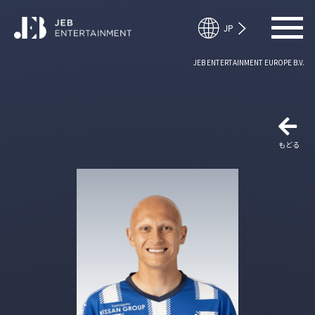
JEB ENTERTAINMENT EUROPE B.V.
もどる