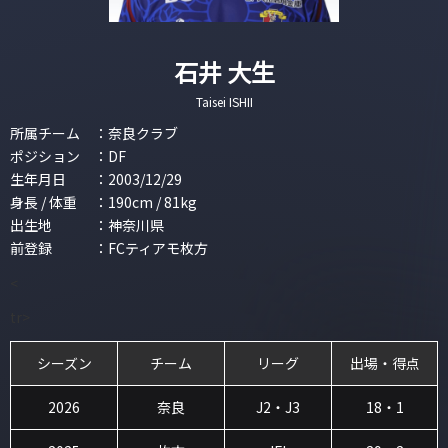
石井 大生
Taisei ISHII
所属チーム
：
奈良クラブ
ポジション
：
DF
生年月日
：
2003/12/29
身長 / 体重
：
190cm / 81kg
出生地
：
神奈川県
前登録
：
FCティアモ枚方
<
tr>
シーズン
チーム
リーグ
出場・得点
2026
奈良
J2・J3
18・1