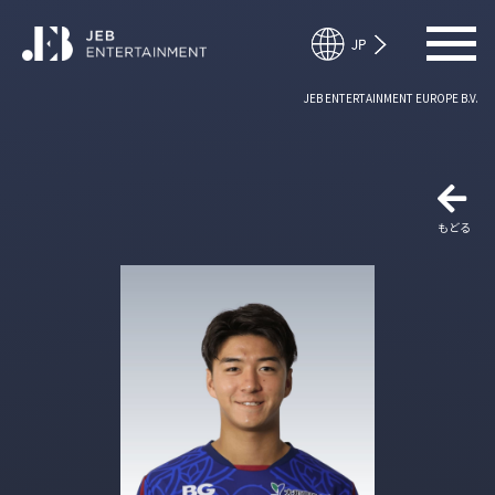
JEB ENTERTAINMENT EUROPE B.V.
もどる