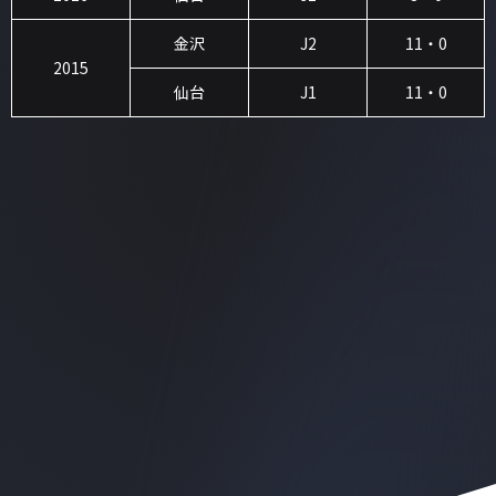
金沢
J2
11・0
2015
仙台
J1
11・0