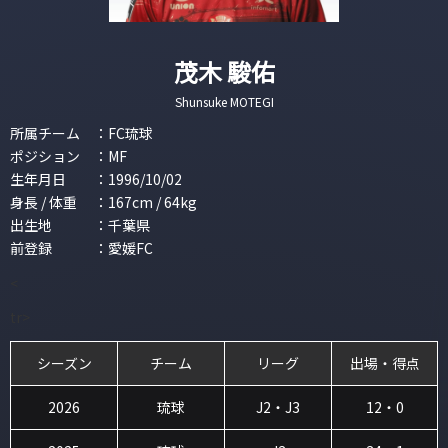
茂木 駿佑
Shunsuke MOTEGI
所属チーム
：
FC琉球
ポジション
：
MF
生年月日
：
1996/10/02
身長 / 体重
：
167cm / 64kg
出生地
：
千葉県
前登録
：
愛媛FC
<
tr>
シーズン
チーム
リーグ
出場・得点
2026
琉球
J2・J3
12・0