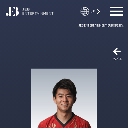
JEB ENTERTAINMENT EUROPE B.V.
もどる