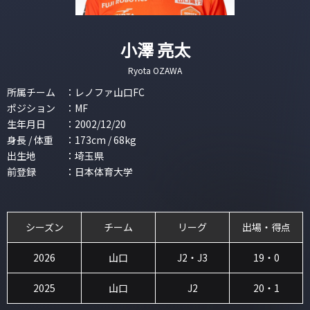
小澤 亮太
Ryota OZAWA
所属チーム
：
レノファ山口FC
ポジション
：
MF
生年月日
：
2002/12/20
身長 / 体重
：
173cm / 68kg
出生地
：
埼玉県
前登録
：
日本体育大学
シーズン
チーム
リーグ
出場・得点
2026
山口
J2・J3
19・0
2025
山口
J2
20・1