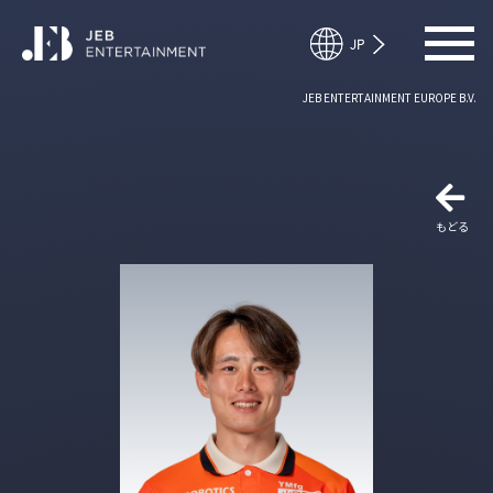
JEB ENTERTAINMENT EUROPE B.V.
もどる